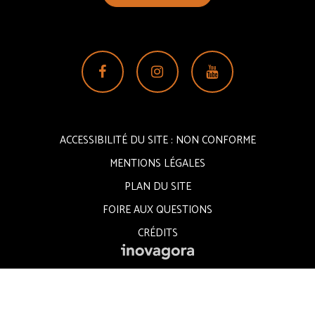
Lien
Lien
Lien
vers
vers
vers
le
le
la
compte
compte
chaîne
ACCESSIBILITÉ DU SITE : NON CONFORME
Facebook
Instagram
Youtube
MENTIONS LÉGALES
PLAN DU SITE
FOIRE AUX QUESTIONS
CRÉDITS