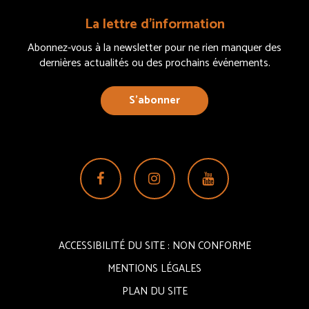
La lettre d’information
Abonnez-vous à la newsletter pour ne rien manquer des
dernières actualités ou des prochains événements.
S’abonner
Lien
Lien
Lien
vers
vers
vers
le
le
la
compte
compte
chaîne
ACCESSIBILITÉ DU SITE : NON CONFORME
Facebook
Instagram
Youtube
MENTIONS LÉGALES
PLAN DU SITE