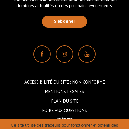
dernières actualités ou des prochains événements.
S’abonner
Lien
Lien
Lien
vers
vers
vers
le
le
la
compte
compte
chaîne
ACCESSIBILITÉ DU SITE : NON CONFORME
Facebook
Instagram
Youtube
MENTIONS LÉGALES
PLAN DU SITE
FOIRE AUX QUESTIONS
CRÉDITS
Ce site utilise des traceurs pour fonctionner et obtenir des