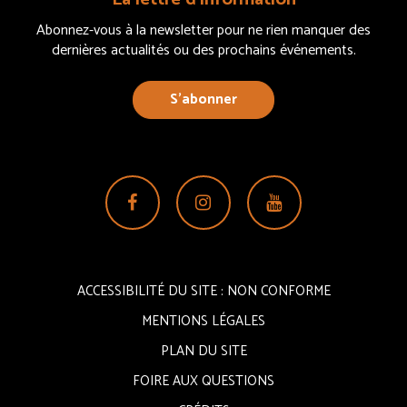
Abonnez-vous à la newsletter pour ne rien manquer des
dernières actualités ou des prochains événements.
S’abonner
Lien
Lien
Lien
vers
vers
vers
le
le
la
compte
compte
chaîne
ACCESSIBILITÉ DU SITE : NON CONFORME
Facebook
Instagram
Youtube
MENTIONS LÉGALES
PLAN DU SITE
FOIRE AUX QUESTIONS