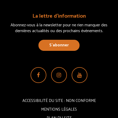
La lettre d’information
Abonnez-vous à la newsletter pour ne rien manquer des
dernières actualités ou des prochains événements.
S’abonner
Lien
Lien
Lien
vers
vers
vers
le
le
la
compte
compte
chaîne
ACCESSIBILITÉ DU SITE : NON CONFORME
Facebook
Instagram
Youtube
MENTIONS LÉGALES