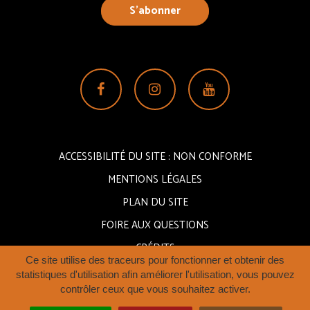
S’abonner
Lien
Lien
Lien
vers
vers
vers
le
le
la
compte
compte
chaîne
ACCESSIBILITÉ DU SITE : NON CONFORME
Facebook
Instagram
Youtube
MENTIONS LÉGALES
PLAN DU SITE
FOIRE AUX QUESTIONS
CRÉDITS
Ce site utilise des traceurs pour fonctionner et obtenir des
statistiques d'utilisation afin améliorer l'utilisation, vous pouvez
contrôler ceux que vous souhaitez activer.