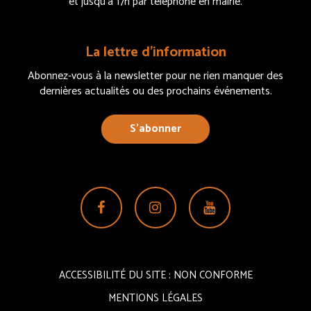
et jusqu’à 17h par téléphone en mairie.
La lettre d’information
Abonnez-vous à la newsletter pour ne rien manquer des
dernières actualités ou des prochains événements.
S’abonner
Lien
Lien
Lien
vers
vers
vers
le
le
la
compte
compte
chaîne
ACCESSIBILITÉ DU SITE : NON CONFORME
Facebook
Instagram
Youtube
MENTIONS LÉGALES