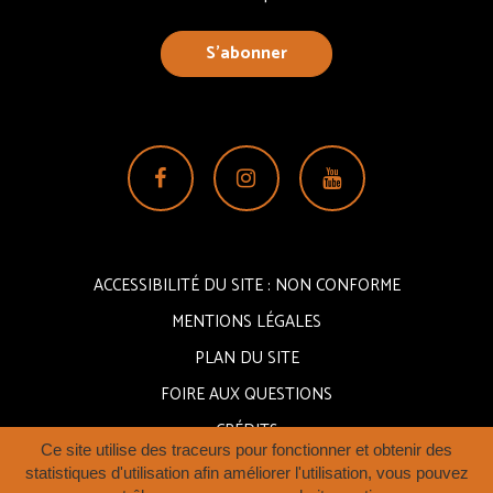
S’abonner
Lien
Lien
Lien
vers
vers
vers
le
le
la
compte
compte
chaîne
ACCESSIBILITÉ DU SITE : NON CONFORME
Facebook
Instagram
Youtube
MENTIONS LÉGALES
PLAN DU SITE
FOIRE AUX QUESTIONS
CRÉDITS
Ce site utilise des traceurs pour fonctionner et obtenir des
statistiques d'utilisation afin améliorer l'utilisation, vous pouvez