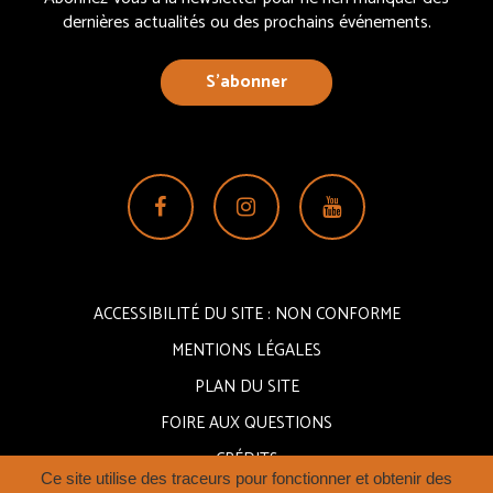
dernières actualités ou des prochains événements.
S’abonner
Lien
Lien
Lien
vers
vers
vers
le
le
la
compte
compte
chaîne
ACCESSIBILITÉ DU SITE : NON CONFORME
Facebook
Instagram
Youtube
MENTIONS LÉGALES
PLAN DU SITE
FOIRE AUX QUESTIONS
CRÉDITS
Ce site utilise des traceurs pour fonctionner et obtenir des