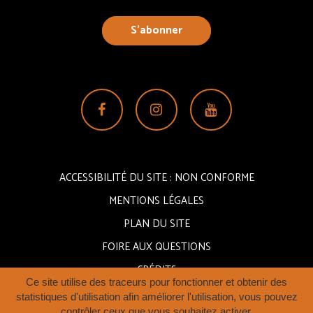
S’abonner
Lien
Lien
Lien
vers
vers
vers
le
le
la
compte
compte
chaîne
ACCESSIBILITÉ DU SITE : NON CONFORME
Facebook
Instagram
Youtube
MENTIONS LÉGALES
PLAN DU SITE
FOIRE AUX QUESTIONS
CRÉDITS
Ce site utilise des traceurs pour fonctionner et obtenir des
statistiques d'utilisation afin améliorer l'utilisation, vous pouvez
contrôler ceux que vous souhaitez activer.