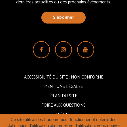
dernières actualités ou des prochains événements.
S’abonner
Lien
Lien
Lien
vers
vers
vers
le
le
la
compte
compte
chaîne
ACCESSIBILITÉ DU SITE : NON CONFORME
Facebook
Instagram
Youtube
MENTIONS LÉGALES
PLAN DU SITE
FOIRE AUX QUESTIONS
CRÉDITS
Ce site utilise des traceurs pour fonctionner et obtenir des
statistiques d'utilisation afin améliorer l'utilisation, vous pouvez