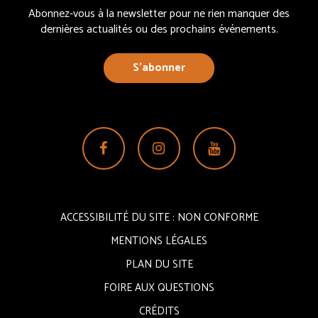
Abonnez-vous à la newsletter pour ne rien manquer des
dernières actualités ou des prochains événements.
S’abonner
Lien
Lien
Lien
vers
vers
vers
le
le
la
compte
compte
chaîne
ACCESSIBILITÉ DU SITE : NON CONFORME
Facebook
Instagram
Youtube
MENTIONS LÉGALES
PLAN DU SITE
FOIRE AUX QUESTIONS
CRÉDITS