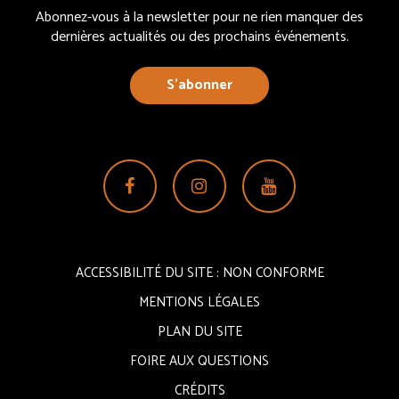
Abonnez-vous à la newsletter pour ne rien manquer des
dernières actualités ou des prochains événements.
S’abonner
Lien
Lien
Lien
vers
vers
vers
le
le
la
compte
compte
chaîne
ACCESSIBILITÉ DU SITE : NON CONFORME
Facebook
Instagram
Youtube
MENTIONS LÉGALES
PLAN DU SITE
FOIRE AUX QUESTIONS
CRÉDITS