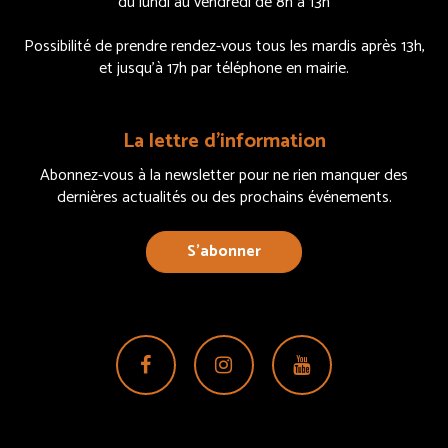
du lundi au vendredi de 8h à 13h
Possibilité de prendre rendez-vous tous les mardis après 13h,
et jusqu’à 17h par téléphone en mairie.
La lettre d’information
Abonnez-vous à la newsletter pour ne rien manquer des
dernières actualités ou des prochains événements.
S’abonner
Lien
Lien
Lien
vers
vers
vers
le
le
la