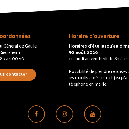
oordonnées
Horaire d’ouverture
u Général de Gaulle
Horaires d’été jusqu’au di
iedisheim
30 août 2026
3 89 44 00 50
du lundi au vendredi de 8h à 13
Possibilité de prendre rendez-v
us contacter
les mardis après 13h, et jusqu’à 
téléphone en mairie.
Lien
Lien
Lien
vers
vers
vers