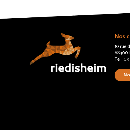
Nos c
10 rue d
68400 R
Tel : 0
No