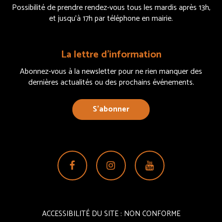
Possibilité de prendre rendez-vous tous les mardis après 13h,
et jusqu’à 17h par téléphone en mairie.
La lettre d’information
Abonnez-vous à la newsletter pour ne rien manquer des
dernières actualités ou des prochains événements.
S’abonner
Lien
Lien
Lien
vers
vers
vers
le
le
la
compte
compte
chaîne
ACCESSIBILITÉ DU SITE : NON CONFORME