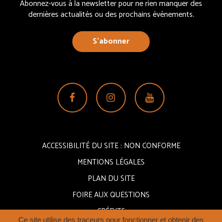
Abonnez-vous à la newsletter pour ne rien manquer des
dernières actualités ou des prochains événements.
S’abonner
Lien
Lien
Lien
vers
vers
vers
le
le
la
compte
compte
chaîne
ACCESSIBILITÉ DU SITE : NON CONFORME
Facebook
Instagram
Youtube
MENTIONS LÉGALES
PLAN DU SITE
FOIRE AUX QUESTIONS
CRÉDITS
Ce site utilise des traceurs pour fonctionner et obtenir des